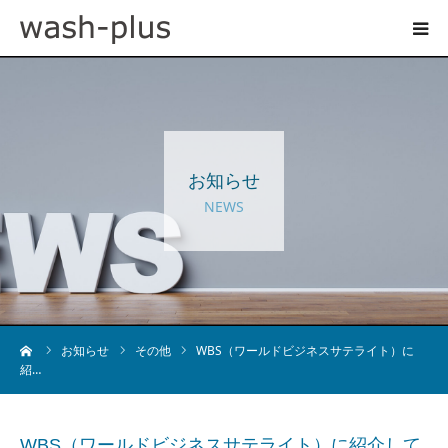
ホテルランドリーサイト
事業内容
お知らせ
企業情報
NEWS
お知らせ
採用情報
ーム
お知らせ
その他
WBS（ワールドビジネスサテライト）に
紹…
お問い合わせ
WBS（ワールドビジネスサテライト）に紹介して