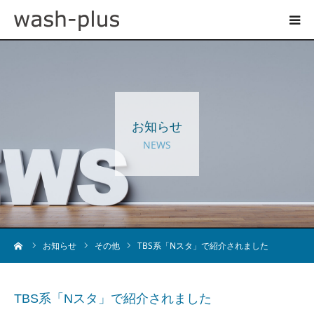
ホテルランドリーサイト
事業内容
お知らせ
企業情報
NEWS
お知らせ
採用情報
ーム
お知らせ
その他
TBS系「Nスタ」で紹介されました
お問い合わせ
TBS系「Nスタ」で紹介されました