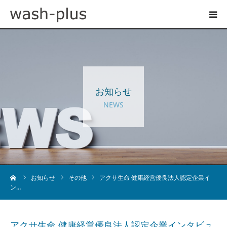
ホテルランドリーサイト
事業内容
お知らせ
企業情報
NEWS
お知らせ
採用情報
ーム
お知らせ
その他
アクサ生命 健康経営優良法人認定企業イ
ン…
お問い合わせ
アクサ生命 健康経営優良法人認定企業インタビュ