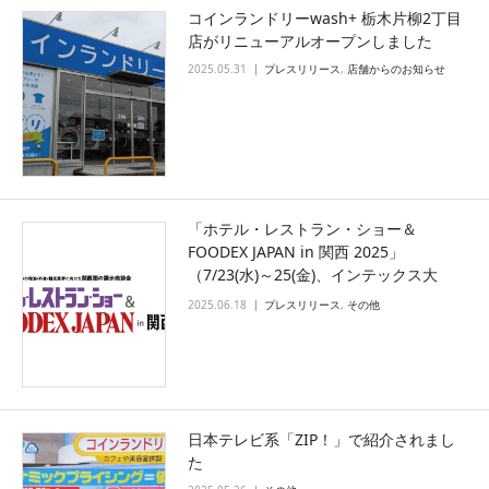
コインランドリーwash+ 栃木片柳2丁目
店がリニューアルオープンしました
2025.05.31
プレスリリース
,
店舗からのお知らせ
「ホテル・レストラン・ショー＆
FOODEX JAPAN in 関西 2025」
（7/23(水)～25(金)、インテックス大
阪）に出展します
2025.06.18
プレスリリース
,
その他
日本テレビ系「ZIP！」で紹介されまし
た