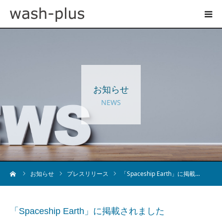
ホテルランドリーサイト
事業内容
お知らせ
企業情報
NEWS
お知らせ
採用情報
ーム
お知らせ
プレスリリース
「Spaceship Earth」に掲載…
お問い合わせ
「Spaceship Earth」に掲載されました