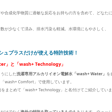
方や合成化学物質に過敏な反応をお持ちの方を含めて、どなた
回数が少なくて済み、排水汚染も軽減。水環境にもやさしく、
シュプラスだけが使える特許技術！
」と「wash+ Technology」
ようにした
洗濯専用アルカリイオン電解水「wash+ Water」
を
ash+ Comfort」で使用しています。
をまとめて「wash+ Technology」と名付けてご紹介してい
本だけでなく
海外の特許を取っているものも
あります。ウォッ