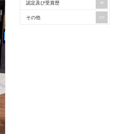
認定及び受賞歴
34
その他
272