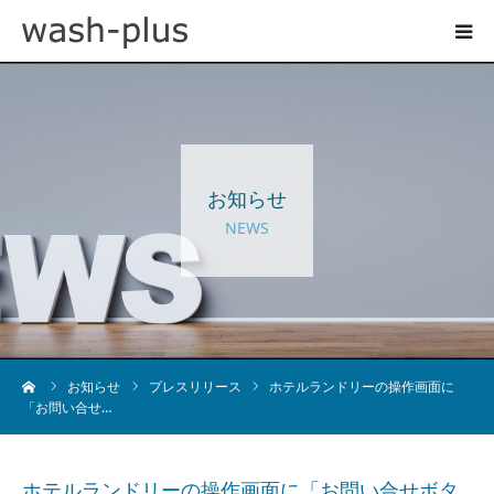
ホテルランドリーサイト
事業内容
お知らせ
企業情報
NEWS
お知らせ
採用情報
ーム
お知らせ
プレスリリース
ホテルランドリーの操作画面に
「お問い合せ…
お問い合わせ
ホテルランドリーの操作画面に「お問い合せボタ